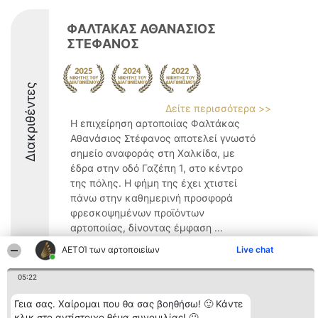
ΦΑΛΤΑΚΑΣ ΑΘΑΝΑΣΙΟΣ
ΣΤΕΦΑΝΟΣ
Διακριθέντες
Δείτε περισσότερα >>
Η επιχείρηση αρτοποιίας Φαλτάκας
Αθανάσιος Στέφανος αποτελεί γνωστό
σημείο αναφοράς στη Χαλκίδα, με
έδρα στην οδό Γαζέπη 1, στο κέντρο
της πόλης. Η φήμη της έχει χτιστεί
πάνω στην καθημερινή προσφορά
φρεσκοψημένων προϊόντων
αρτοποιίας, δίνοντας έμφαση ...
ΑΕΤΟΊ των αρτοποιείων
Live chat
05:22
Γεια σας. Χαίρομαι που θα σας βοηθήσω! 🙂 Κάντε
Διοργανωτής της
Κατάταξη
Επικοινωνία
κατάταξης
Διακριθέντες
Επικοινωνία
κλικ στο αντίστοιχο θέμα συνομιλίας! 🙂