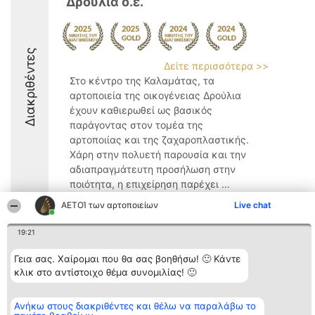
Δρούλια ο.ε.
Διακριθέντες
Δείτε περισσότερα >>
Στο κέντρο της Καλαμάτας, τα
αρτοποιεία της οικογένειας Δρούλια
έχουν καθιερωθεί ως βασικός
παράγοντας στον τομέα της
αρτοποιίας και της ζαχαροπλαστικής.
Χάρη στην πολυετή παρουσία και την
αδιαπραγμάτευτη προσήλωση στην
ποιότητα, η επιχείρηση παρέχει ...
ΑΕΤΟΊ των αρτοποιείων
Live chat
9.6
19:21
Γεια σας. Χαίρομαι που θα σας βοηθήσω! 🙂 Κάντε
Διοργανωτής της
Κατάταξη
Επικοινωνία
κατάταξης
Διακριθέντες
Επικοινωνία
κλικ στο αντίστοιχο θέμα συνομιλίας! 🙂
BEAUTIFUL COMPANY
Λίστα όλων
Μονοπρόσωπη ΙΚΕ
των
ΤΗΛ. ΕΠΙΚΟΙΝΩΝΙΑΣ:
διακριθέντων
Ανήκω στους διακριθέντες και θέλω να παραλάβω το
2104128019
Μεθοδολογία