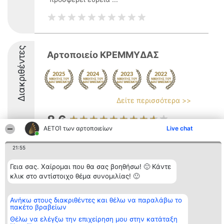
Διακριθέντες
Αρτοποιείο ΚΡΕΜΜΥΔΑΣ
Δείτε περισσότερα >>
8.6
ΑΕΤΟΊ των αρτοποιείων
Live chat
21:55
Διοργανωτής της
Κατάταξη
Επικοινωνία
κατάταξης
Διακριθέντες
Επικοινωνία
Γεια σας. Χαίρομαι που θα σας βοηθήσω! 🙂 Κάντε
BEAUTIFUL COMPANY
Λίστα όλων
κλικ στο αντίστοιχο θέμα συνομιλίας! 🙂
Μονοπρόσωπη ΙΚΕ
των
ΤΗΛ. ΕΠΙΚΟΙΝΩΝΙΑΣ:
διακριθέντων
2104128019
Μεθοδολογία
email:
Ανήκω στους διακριθέντες και θέλω να παραλάβω το
Όροι &
πακέτο βραβείων
aetoi@beautifulcompany.co
προϋποθέσεις
ΠΟΛΙΤΙΚΗ
Θέλω να ελέγξω την επιχείρηση μου στην κατάταξη
ΑΠΟΡΡΗΤΟΥ