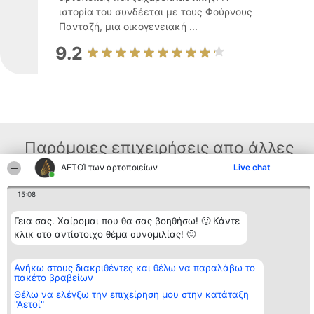
ιστορία του συνδέεται με τους Φούρνους
Πανταζή, μια οικογενειακή ...
9.2
Παρόμοιες επιχειρήσεις απο άλλες
περιοχές
ΑΕΤΟΊ των αρτοποιείων
Live chat
15:08
Διοργανωτής της
Κατάταξη
Επικοινωνία
Γεια σας. Χαίρομαι που θα σας βοηθήσω! 🙂 Κάντε
κατάταξης
Διακριθέντες
Επικοινωνία
κλικ στο αντίστοιχο θέμα συνομιλίας! 🙂
BEAUTIFUL COMPANY
Λίστα όλων
Μονοπρόσωπη ΙΚΕ
των
ΤΗΛ. ΕΠΙΚΟΙΝΩΝΙΑΣ:
διακριθέντων
Ανήκω στους διακριθέντες και θέλω να παραλάβω το
2104128019
Μεθοδολογία
πακέτο βραβείων
email:
Όροι &
aetoi@beautifulcompany.co
προϋποθέσεις
Θέλω να ελέγξω την επιχείρηση μου στην κατάταξη
ΠΟΛΙΤΙΚΗ
"Αετοί"
ΑΠΟΡΡΗΤΟΥ