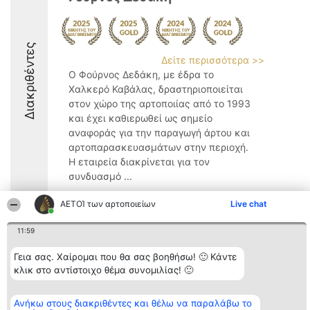
Διακριθέντες
Δείτε περισσότερα >>
Ο Φούρνος Δεδάκη, με έδρα το
Χαλκερό Καβάλας, δραστηριοποιείται
στον χώρο της αρτοποιίας από το 1993
και έχει καθιερωθεί ως σημείο
αναφοράς για την παραγωγή άρτου και
αρτοπαρασκευασμάτων στην περιοχή.
Η εταιρεία διακρίνεται για τον
συνδυασμό ...
10
ΑΕΤΟΊ των αρτοποιείων
Live chat
11:59
Διοργανωτής της
Κατάταξη
Επικοινωνία
Γεια σας. Χαίρομαι που θα σας βοηθήσω! 🙂 Κάντε
κατάταξης
Διακριθέντες
Επικοινωνία
κλικ στο αντίστοιχο θέμα συνομιλίας! 🙂
BEAUTIFUL COMPANY
Λίστα όλων
Μονοπρόσωπη ΙΚΕ
των
ΤΗΛ. ΕΠΙΚΟΙΝΩΝΙΑΣ:
διακριθέντων
2104128019
Ανήκω στους διακριθέντες και θέλω να παραλάβω το
Μεθοδολογία