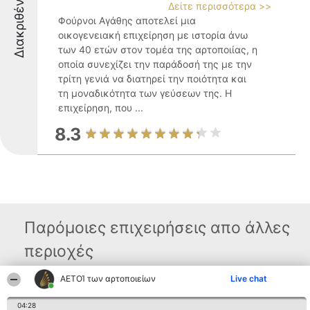
Διακριθέντες
Δείτε περισσότερα >>
Φούρνοι Αγάθης αποτελεί μια
οικογενειακή επιχείρηση με ιστορία άνω
των 40 ετών στον τομέα της αρτοποιίας, η
οποία συνεχίζει την παράδοσή της με την
τρίτη γενιά να διατηρεί την ποιότητα και
τη μοναδικότητα των γεύσεων της. Η
επιχείρηση, που ...
8.3
Παρόμοιες επιχειρήσεις απο άλλες
περιοχές
ΑΕΤΟΊ των αρτοποιείων
Live chat
Διοργανωτής της
Κατάταξη
Επικοινωνία
04:28
κατάταξης
Διακριθέντες
Επικοινωνία