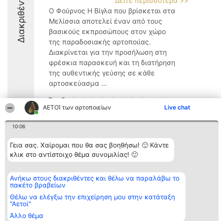
Διακριθέντες
Δείτε περισσότερα >>
Ο Φούρνος Η Βίγλα που βρίσκεται στα
Μελίσσια αποτελεί έναν από τους
βασικούς εκπροσώπους στον χώρο
της παραδοσιακής αρτοποιίας.
Διακρίνεται για την προσήλωση στη
φρέσκια παρασκευή και τη διατήρηση
της αυθεντικής γεύσης σε κάθε
αρτοσκεύασμα ...
9.4
ΑΕΤΟΊ των αρτοποιείων
Live chat
10:06
Διοργανωτής της
Κατάταξη
Επικοινωνία
κατάταξης
Διακριθέντες
Επικοινωνία
Γεια σας. Χαίρομαι που θα σας βοηθήσω! 🙂 Κάντε
BEAUTIFUL COMPANY
Λίστα όλων
κλικ στο αντίστοιχο θέμα συνομιλίας! 🙂
Μονοπρόσωπη ΙΚΕ
των
ΤΗΛ. ΕΠΙΚΟΙΝΩΝΙΑΣ:
διακριθέντων
2104128019
Μεθοδολογία
Ανήκω στους διακριθέντες και θέλω να παραλάβω το
email:
Όροι &
πακέτο βραβείων
aetoi@beautifulcompany.co
προϋποθέσεις
ΠΟΛΙΤΙΚΗ
Θέλω να ελέγξω την επιχείρηση μου στην κατάταξη
"Αετοί"
ΑΠΟΡΡΗΤΟΥ
Άλλο θέμα