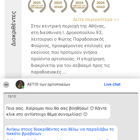
Διακριθέντες
Δείτε περισσότερα >>
Στην κεντρική περιοχή της Αθήνας,
στη διεύθυνση Ι. Δροσοπούλου 93,
λειτουργεί ο Φώτης Παραδοσιακός
Φούρνος, προσφέροντας επιλογές για
εκείνους που προτιμούν γνήσια
προϊόντα αρτοποιίας. Η επιχείρηση
διακρίνεται για τον σεβασμό προς τις
παραδοσιακές ...
9
ΑΕΤΟΊ των αρτοποιείων
Live chat
13:13
Διοργανωτής της
Κατάταξη
Επικοινωνία
Γεια σας. Χαίρομαι που θα σας βοηθήσω! 🙂 Κάντε
κατάταξης
Διακριθέντες
Επικοινωνία
κλικ στο αντίστοιχο θέμα συνομιλίας! 🙂
BEAUTIFUL COMPANY
Λίστα όλων
Μονοπρόσωπη ΙΚΕ
των
ΤΗΛ. ΕΠΙΚΟΙΝΩΝΙΑΣ:
διακριθέντων
2104128019
Ανήκω στους διακριθέντες και θέλω να παραλάβω το
Μεθοδολογία
πακέτο βραβείων
email:
Όροι &
aetoi@beautifulcompany.co
προϋποθέσεις