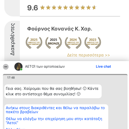
9.6
Διακριθέντες
Φούρνος Κονανάς Κ. Χαρ.
Δείτε περισσότερα >>
8.9
ΑΕΤΟΊ των αρτοποιείων
Live chat
17:48
Διοργανωτής της
Κατάταξη
Επικοινωνία
Γεια σας. Χαίρομαι που θα σας βοηθήσω! 🙂 Κάντε
κατάταξης
Διακριθέντες
Επικοινωνία
κλικ στο αντίστοιχο θέμα συνομιλίας! 🙂
BEAUTIFUL COMPANY
Λίστα όλων
Μονοπρόσωπη ΙΚΕ
των
ΤΗΛ. ΕΠΙΚΟΙΝΩΝΙΑΣ:
διακριθέντων
Ανήκω στους διακριθέντες και θέλω να παραλάβω το
2104128019
Μεθοδολογία
πακέτο βραβείων
email:
Όροι &
aetoi@beautifulcompany.co
προϋποθέσεις
Θέλω να ελέγξω την επιχείρηση μου στην κατάταξη
ΠΟΛΙΤΙΚΗ
"Αετοί"
ΑΠΟΡΡΗΤΟΥ