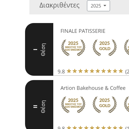
Διακριθέντες
2025
FINALE PATISSERIE
Θέση
I
9.8
(
Artion Bakehouse & Coffee
Θέση
II
9.8
(