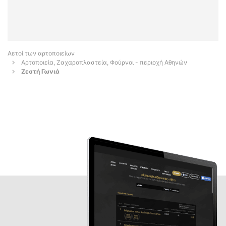
Αετοί των αρτοποιείων
Αρτοποιεία, Ζαχαροπλαστεία, Φούρνοι - περιοχή Αθηνών
Ζεστή Γωνιά