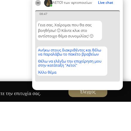
ΑΕΤΟΊ των αρτοποιείων
Live chat
08:47
Γεια σας. Χαίρομαι που θα σας
βοηθήσω! 🙂 Κάντε κλικ στο
αντίστοιχο θέμα συνομιλίας! 🙂
Ανήκω στους διακριθέντες και θέλω
να παραλάβω το πακέτο βραβείων
Θέλω να ελέγξω την επιχείρηση μου
στην κατάταξη "Αετοί"
Άλλο θέμα
Έλεγχος
τε την επιτυχία σας.