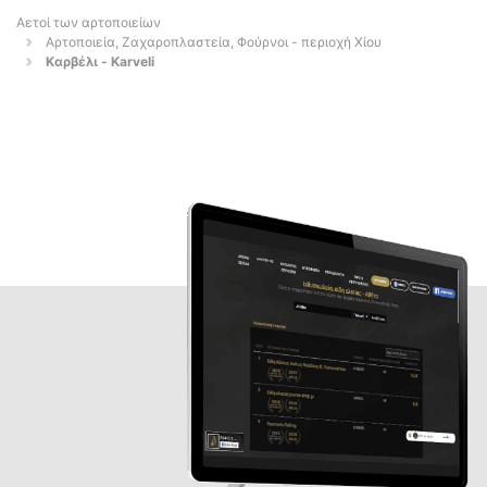
Αετοί των αρτοποιείων
Αρτοποιεία, Ζαχαροπλαστεία, Φούρνοι - περιοχή Χίου
Καρβέλι - Karveli