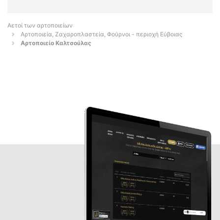
Αετοί των αρτοποιείων
Αρτοποιεία, Ζαχαροπλαστεία, Φούρνοι - περιοχή Εύβοιας
Αρτοποιείο Καλτσούλας