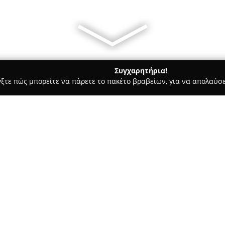
Συγχαρητήρια!
γξτε πώς μπορείτε να πάρετε το πακέτο βραβείων, για να απολαύσε
τεία, Φούρνοι - περιοχή Εύβοιας
Παραδοσιακό Αρτοποιείο 
ς
Σχετικά με την εταιρεία:
Το
Παραδοσιακό Αρτοποιείο
και αποτελεί χαρακτηριστικό 
ζαχαροπλαστικής. Διακρίνεται 
δέσμευση στην ποιότητα, προ
Δείτε περισσότερα >>