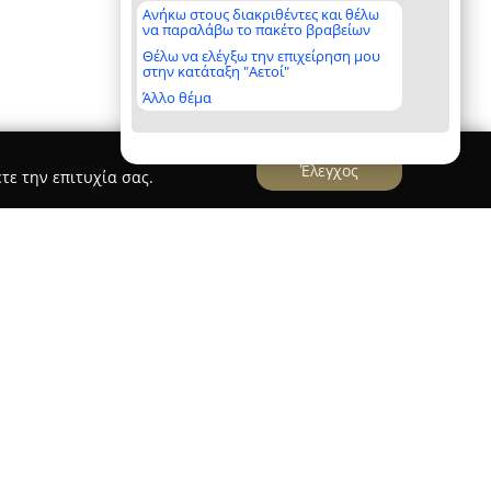
Ανήκω στους διακριθέντες και θέλω
να παραλάβω το πακέτο βραβείων
Θέλω να ελέγξω την επιχείρηση μου
στην κατάταξη "Αετοί"
Άλλο θέμα
Έλεγχος
τε την επιτυχία σας.
Καρβέλης
 Καρβέλης
βρίσκεται στο κέντρο της Χαλκίδας
παράδειγμα παραδοσιακής αρτοποιίας και
για τη μακρόχρονη εμπειρία του και τη
σφέροντας μεγάλη ποικιλία φρέσκων