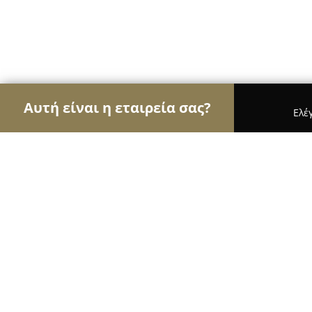
Αυτή είναι η εταιρεία σας?
Ελέ
Αετοί των αρτοποιείων
Αρτοποιεία, Ζαχαροπλασ
Παραδοσιακό Αρτοποιείο Καρβέλη