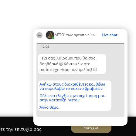
ΑΕΤΟΊ των αρτοποιείων
Live chat
12:05
Γεια σας. Χαίρομαι που θα σας
βοηθήσω! 🙂 Κάντε κλικ στο
αντίστοιχο θέμα συνομιλίας! 🙂
Ανήκω στους διακριθέντες και θέλω
να παραλάβω το πακέτο βραβείων
Θέλω να ελέγξω την επιχείρηση μου
στην κατάταξη "Αετοί"
Άλλο θέμα
Έλεγχος
τε την επιτυχία σας.