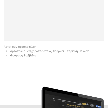
Αετοί των αρτοποιείων
Αρτοποιεία, Ζαχαροπλαστεία, Φούρνοι - περιοχή Πέλλας
Φούρνος Σαββιδη