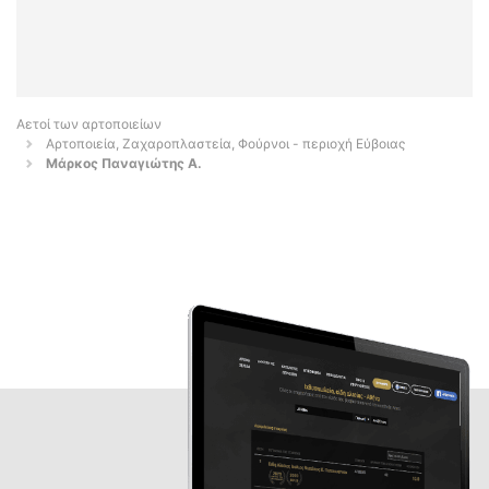
Αετοί των αρτοποιείων
Αρτοποιεία, Ζαχαροπλαστεία, Φούρνοι - περιοχή Εύβοιας
Μάρκος Παναγιώτης Α.