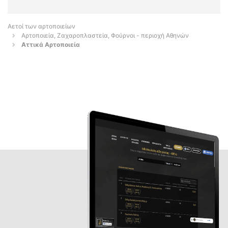
Αετοί των αρτοποιείων
Αρτοποιεία, Ζαχαροπλαστεία, Φούρνοι - περιοχή Αθηνών
Αττικά Αρτοποιεία