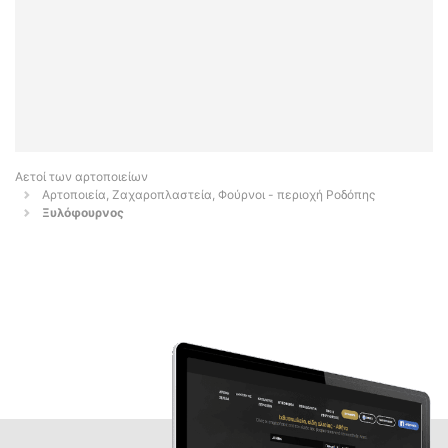
Αετοί των αρτοποιείων
Αρτοποιεία, Ζαχαροπλαστεία, Φούρνοι - περιοχή Ροδόπης
Ξυλόφουρνος