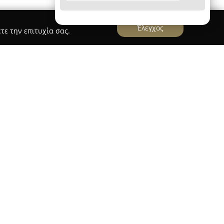
Έλεγχος
τε την επιτυχία σας.
νού
ανού
δραστηριοποιείται στην περιοχή του
άφτη, καθιερώνοντάς την ως γνωστό προορισμό
οιότητας ψωμί και αρτοσκευάσματα. Η εταιρεία
άδοση στον κλάδο της αρτοποιίας, διακρινόμενη
ήρηση αυθεντικών συνταγών και στην ποιότητα
 Ιδιαίτερη εκτίμηση λαμβάνει το ψωμί ολικής
η γκάμα από λεπτές φραντζόλες σικάλεως και
ρίζονται ως μερικά από τα καλύτερα στην
ίων.