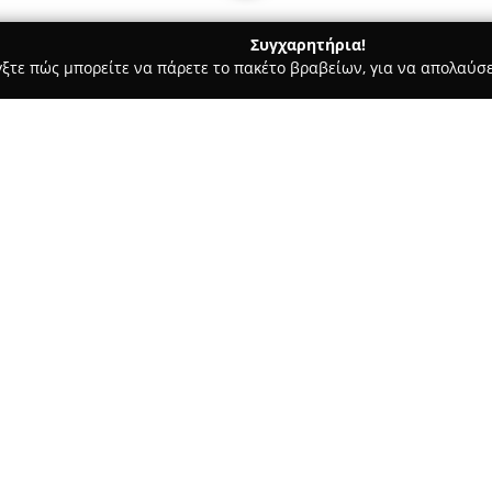
Συγχαρητήρια!
γξτε πώς μπορείτε να πάρετε το πακέτο βραβείων, για να απολαύσε
τεία, Φούρνοι - περιοχή Ανατολικής Αττικής
Αρτοποιεία Σπα
Σχετικά με την εταιρεία:
Η επιχείρηση
Αρτοποιεία Σπ
Μαρκοπούλου και του Πόρτο Ρ
για όσους αναζητούν υψηλής π
συνεχίζει μια μακρόχρονη παρ
Δείτε περισσότερα >>
για τη δέσμευσή της στη διατ
των προϊόντων που προσφέρει.
άλεσης με προζύμι καθώς και 
σταρένιου ψωμιού, που αναγνω
ευρύτερη περιοχή των Μεσογε