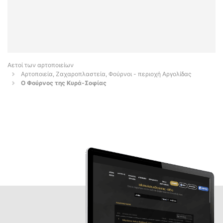
Αετοί των αρτοποιείων
Αρτοποιεία, Ζαχαροπλαστεία, Φούρνοι - περιοχή Αργολίδας
Ο Φούρνος της Κυρά-Σοφίας