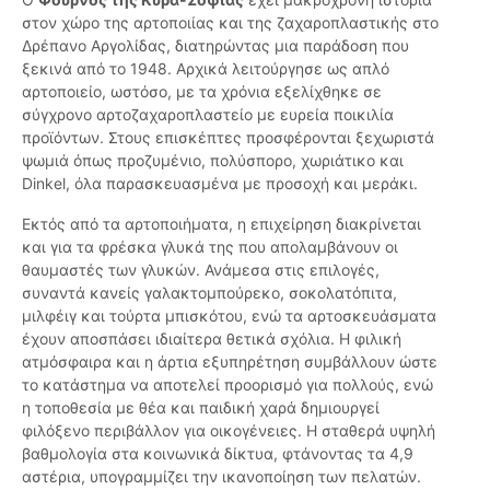
στον χώρο της αρτοποιίας και της ζαχαροπλαστικής στο
Δρέπανο Αργολίδας, διατηρώντας μια παράδοση που
ξεκινά από το 1948. Αρχικά λειτούργησε ως απλό
αρτοποιείο, ωστόσο, με τα χρόνια εξελίχθηκε σε
σύγχρονο αρτοζαχαροπλαστείο με ευρεία ποικιλία
προϊόντων. Στους επισκέπτες προσφέρονται ξεχωριστά
ψωμιά όπως προζυμένιο, πολύσπορο, χωριάτικο και
Dinkel, όλα παρασκευασμένα με προσοχή και μεράκι.
Εκτός από τα αρτοποιήματα, η επιχείρηση διακρίνεται
και για τα φρέσκα γλυκά της που απολαμβάνουν οι
θαυμαστές των γλυκών. Ανάμεσα στις επιλογές,
συναντά κανείς γαλακτομπούρεκο, σοκολατόπιτα,
μιλφέιγ και τούρτα μπισκότου, ενώ τα αρτοσκευάσματα
έχουν αποσπάσει ιδιαίτερα θετικά σχόλια. Η φιλική
ατμόσφαιρα και η άρτια εξυπηρέτηση συμβάλλουν ώστε
το κατάστημα να αποτελεί προορισμό για πολλούς, ενώ
η τοποθεσία με θέα και παιδική χαρά δημιουργεί
φιλόξενο περιβάλλον για οικογένειες. Η σταθερά υψηλή
βαθμολογία στα κοινωνικά δίκτυα, φτάνοντας τα 4,9
αστέρια, υπογραμμίζει την ικανοποίηση των πελατών.