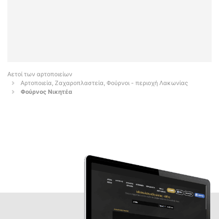
Αετοί των αρτοποιείων
Αρτοποιεία, Ζαχαροπλαστεία, Φούρνοι - περιοχή Λακωνίας
Φούρνος Νικητέα