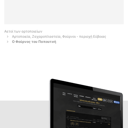
Αετοί των αρτοποιείων
Αρτοποιεία, Ζαχαροπλαστεία, Φούρνοι - περιοχή Εύβοιας
Ο Φούρνος του Παπουτσή