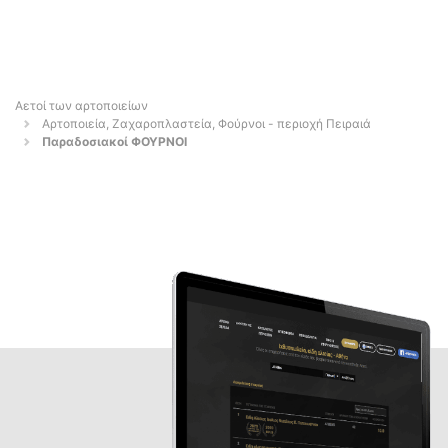
Αετοί των αρτοποιείων
Αρτοποιεία, Ζαχαροπλαστεία, Φούρνοι - περιοχή Πειραιά
Παραδοσιακοί ΦΟΥΡΝΟΙ