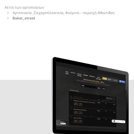
Αετοί των αρτοποιείων
Αρτοποιεία, Ζαχαροπλαστεία, Φούρνοι - περιοχή Φθιώτιδας
Baker_street