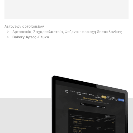
Αετοί των αρτοποιείων
Αρτοποιεία, Ζαχαροπλαστεία, Φούρνοι - περιοχή Θεσσαλονίκης
Bakery Αρτος-Γλυκο