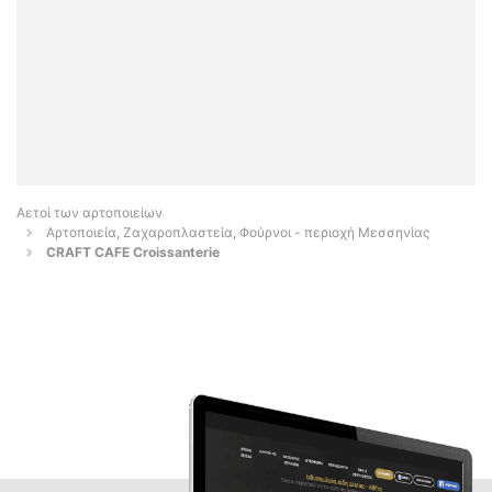
Αετοί των αρτοποιείων
Αρτοποιεία, Ζαχαροπλαστεία, Φούρνοι - περιοχή Μεσσηνίας
CRAFT CAFE Croissanterie