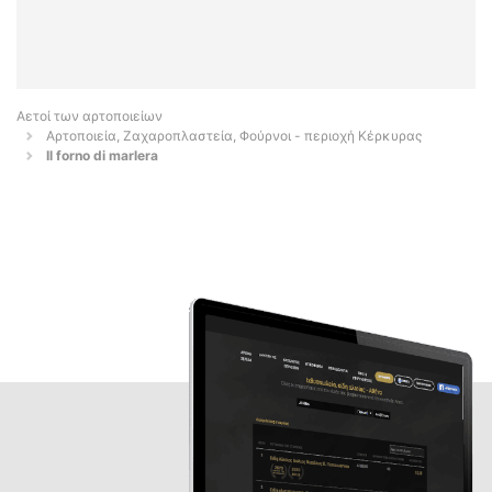
Αετοί των αρτοποιείων
Αρτοποιεία, Ζαχαροπλαστεία, Φούρνοι - περιοχή Κέρκυρας
Il forno di marlera