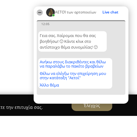
ΑΕΤΟΊ των αρτοποιείων
Live chat
12:05
Γεια σας. Χαίρομαι που θα σας
βοηθήσω! 🙂 Κάντε κλικ στο
αντίστοιχο θέμα συνομιλίας! 🙂
Ανήκω στους διακριθέντες και θέλω
να παραλάβω το πακέτο βραβείων
Θέλω να ελέγξω την επιχείρηση μου
στην κατάταξη "Αετοί"
Άλλο θέμα
Έλεγχος
τε την επιτυχία σας.
 & Bakery Agras