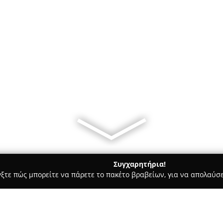
Συγχαρητήρια!
γξτε πώς μπορείτε να πάρετε το πακέτο βραβείων, για να απολαύσε
τεία, Φούρνοι - περιοχή Πέλλας
Το Χωριατικο Αγρας - Coffee