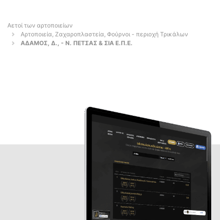
Αετοί των αρτοποιείων
Αρτοποιεία, Ζαχαροπλαστεία, Φούρνοι - περιοχή Τρικάλων
ΑΔΑΜΟΣ, Δ., - Ν. ΠΕΤΣΑΣ & ΣΙΑ Ε.Π.Ε.