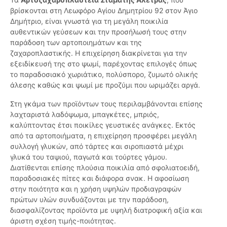
βρίσκονται στη Λεωφόρο Αγίου Δημητρίου 92 στον Άγιο
Δημήτριο, είναι γνωστά για τη μεγάλη ποικιλία
αυθεντικών γεύσεων και την προσήλωσή τους στην
παράδοση των αρτοποιημάτων και της
ζαχαροπλαστικής. Η επιχείρηση διακρίνεται για την
εξειδίκευσή της στο ψωμί, παρέχοντας επιλογές όπως
το παραδοσιακό χωριάτικο, πολύσπορο, ζυμωτό ολικής
άλεσης καθώς και ψωμί με προζύμι που ωριμάζει αργά.
Στη γκάμα των προϊόντων τους περιλαμβάνονται επίσης
λαχταριστά λαδόψωμα, μπαγκέτες, μπριός,
καλύπτοντας έτσι ποικίλες γευστικές ανάγκες. Εκτός
από τα αρτοποιήματα, η επιχείρηση προσφέρει μεγάλη
συλλογή γλυκών, από τάρτες και σιροπιαστά μέχρι
γλυκά του ταψιού, παγωτά και τούρτες γάμου.
Διατίθενται επίσης πλούσια ποικιλία από σφολιατοειδή,
παραδοσιακές πίτες και διάφορα σνακ. Η αφοσίωση
στην ποιότητα και η χρήση υψηλών προδιαγραφών
πρώτων υλών συνδυάζονται με την παράδοση,
διασφαλίζοντας προϊόντα με υψηλή διατροφική αξία και
άριστη σχέση τιμής-ποιότητας.