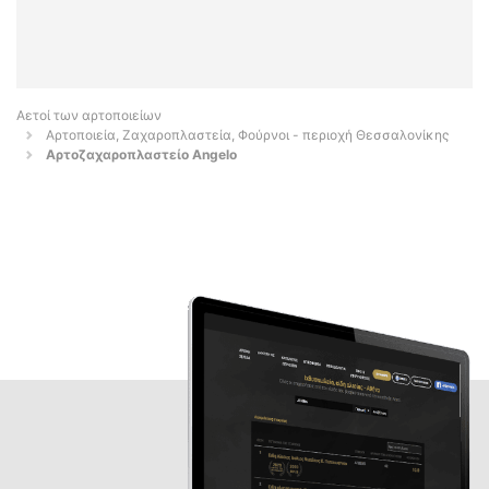
Αετοί των αρτοποιείων
Αρτοποιεία, Ζαχαροπλαστεία, Φούρνοι - περιοχή Θεσσαλονίκης
Αρτοζαχαροπλαστείο Angelo