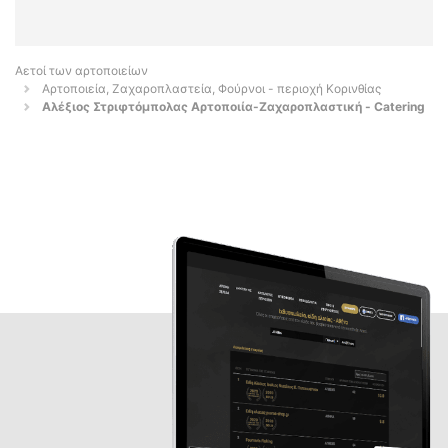
Αετοί των αρτοποιείων
Αρτοποιεία, Ζαχαροπλαστεία, Φούρνοι - περιοχή Κορινθίας
Αλέξιος Στριφτόμπολας Αρτοποιία-Ζαχαροπλαστική - Catering