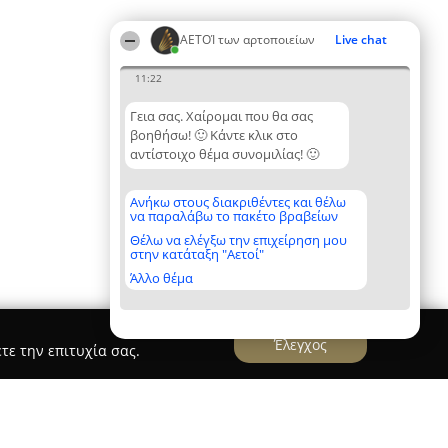
ΑΕΤΟΊ των αρτοποιείων
Live chat
11:22
Γεια σας. Χαίρομαι που θα σας
βοηθήσω! 🙂 Κάντε κλικ στο
αντίστοιχο θέμα συνομιλίας! 🙂
Ανήκω στους διακριθέντες και θέλω
να παραλάβω το πακέτο βραβείων
Θέλω να ελέγξω την επιχείρηση μου
στην κατάταξη "Αετοί"
Άλλο θέμα
Έλεγχος
τε την επιτυχία σας.
ά