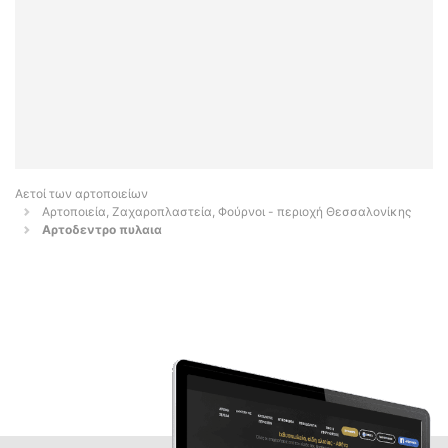
Αετοί των αρτοποιείων
Αρτοποιεία, Ζαχαροπλαστεία, Φούρνοι - περιοχή Θεσσαλονίκης
Αρτοδεντρο πυλαια