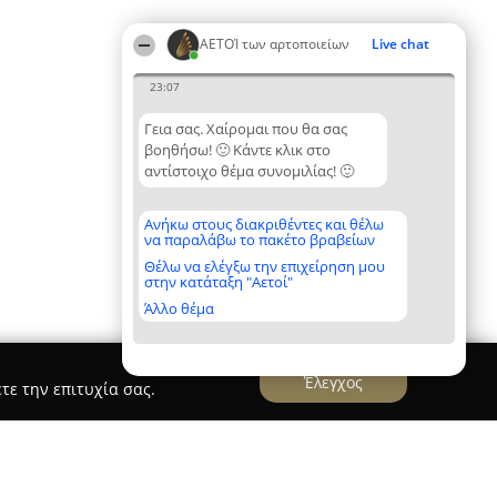
ΑΕΤΟΊ των αρτοποιείων
Live chat
23:07
Γεια σας. Χαίρομαι που θα σας
βοηθήσω! 🙂 Κάντε κλικ στο
αντίστοιχο θέμα συνομιλίας! 🙂
Ανήκω στους διακριθέντες και θέλω
να παραλάβω το πακέτο βραβείων
Θέλω να ελέγξω την επιχείρηση μου
στην κατάταξη "Αετοί"
Άλλο θέμα
Έλεγχος
τε την επιτυχία σας.