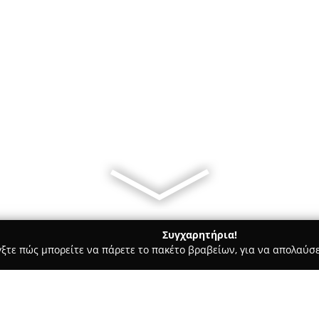
Συγχαρητήρια!
γξτε πώς μπορείτε να πάρετε το πακέτο βραβείων, για να απολαύσε
τεία, Φούρνοι - περιοχή Λάρισας
Artopolis Bakery Larissa