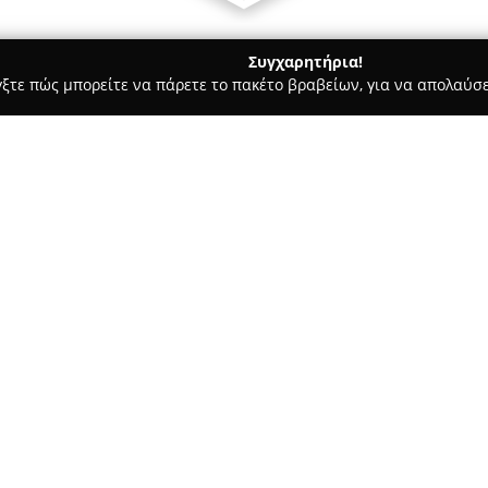
Συγχαρητήρια!
γξτε πώς μπορείτε να πάρετε το πακέτο βραβείων, για να απολαύσε
τεία, Φούρνοι - περιοχή Πιερίας
φουρνος κατελας
Σχετικά με την εταιρεία:
Το
φούρνος Κατέλας
βρίσκετα
δύναμη στον τομέα της αρτοπο
υψηλής ποιότητας αρτοσκευάσμ
συνδυασμό της παραδοσιακής α
Δείτε περισσότερα >>
χειροποίητες γεύσεις, προσφέ
γούστο, από το κλασικό ψωμί μ
Το εύρος των προϊόντων περιλ
πίτες, γλυκίσματα και εποχιακέ