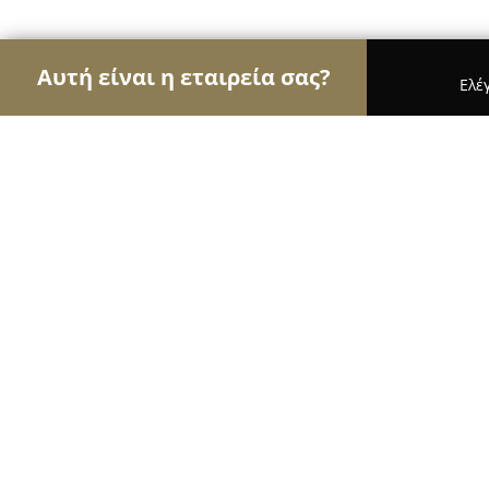
Αυτή είναι η εταιρεία σας?
Ελέ
Αετοί των αρτοποιείων
Αρτοποιεία, Ζαχαροπλασ
φουρνος κατελας
9.6
(83)
Λεπτοκαρυα, Βασσιλισης Σοφίας