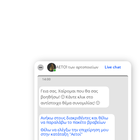
ΑΕΤΟΊ των αρτοποιείων
Live chat
14:00
Γεια σας. Χαίρομαι που θα σας
βοηθήσω! 🙂 Κάντε κλικ στο
αντίστοιχο θέμα συνομιλίας! 🙂
Ανήκω στους διακριθέντες και θέλω
να παραλάβω το πακέτο βραβείων
Θέλω να ελέγξω την επιχείρηση μου
στην κατάταξη "Αετοί"