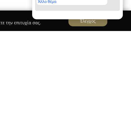
Άλλο θέμα
Έλεγχος
τε την επιτυχία σας.
ι στη Λεπτοκαρυά Πιερίας και αποτελεί σταθερή
ιίας, παρέχοντας καθημερινά φρέσκα και
ατα. Η επιχείρηση φημίζεται για τον
ρτοποιίας με τις σύγχρονες απαιτήσεις για
ροντας ποικιλία προϊόντων που καλύπτουν κάθε
έχρι πιο ιδιαίτερες αρτοδημιουργίες.
αμβάνει διάφορα είδη ψωμιού, παραδοσιακές
ς λιχουδιές, όπως βασιλόπιτες και