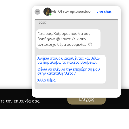
ΑΕΤΟΊ των αρτοποιείων
Live chat
00:37
Γεια σας. Χαίρομαι που θα σας
βοηθήσω! 🙂 Κάντε κλικ στο
αντίστοιχο θέμα συνομιλίας! 🙂
Ανήκω στους διακριθέντες και θέλω
να παραλάβω το πακέτο βραβείων
Θέλω να ελέγξω την επιχείρηση μου
στην κατάταξη "Αετοί"
Άλλο θέμα
Έλεγχος
τε την επιτυχία σας.