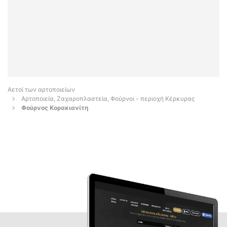
Αετοί των αρτοποιείων
Αρτοποιεία, Ζαχαροπλαστεία, Φούρνοι - περιοχή Κέρκυρας
Φούρνος Κορακιανίτη