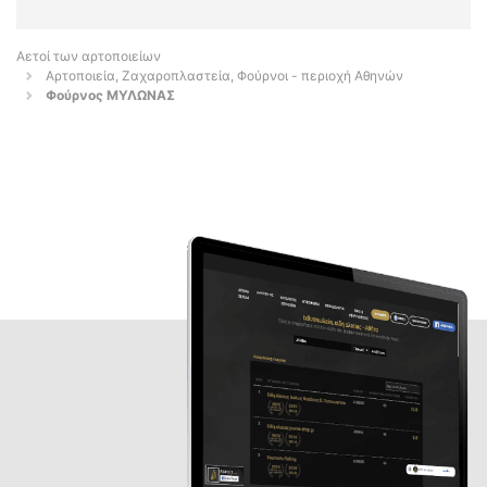
Αετοί των αρτοποιείων
Αρτοποιεία, Ζαχαροπλαστεία, Φούρνοι - περιοχή Αθηνών
Φούρνος ΜΥΛΩΝΑΣ