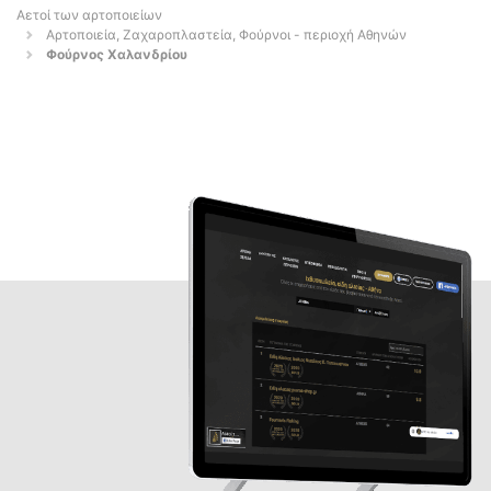
Αετοί των αρτοποιείων
Αρτοποιεία, Ζαχαροπλαστεία, Φούρνοι - περιοχή Αθηνών
Φούρνος Χαλανδρίου