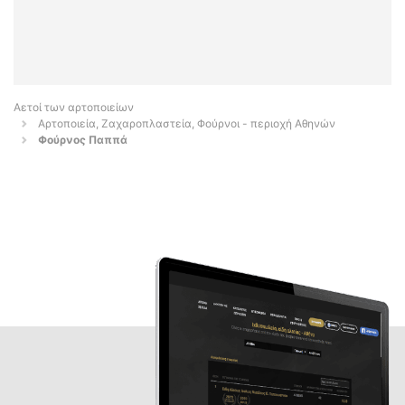
Αετοί των αρτοποιείων
Αρτοποιεία, Ζαχαροπλαστεία, Φούρνοι - περιοχή Αθηνών
Φούρνος Παππά