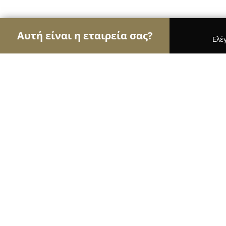
Αυτή είναι η εταιρεία σας?
Ελέ
Αετοί των αρτοποιείων
Αρτοποιεία, Ζαχαροπλασ
Φούρνος Στεργίου
9
(152)
Κερκυρα, Αλεπού 491 00