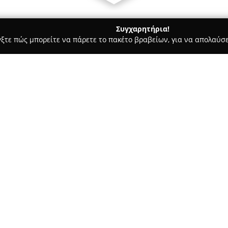
Συγχαρητήρια!
γξτε πώς μπορείτε να πάρετε το πακέτο βραβείων, για να απολαύσε
τεία, Φούρνοι - περιοχή Κέρκυρας
Φούρνος Στεργίου
Σχετικά με την εταιρεία:
Στο κέντρο της Κέρκυρας, στην
αναγνωρίζεται ως ένας ιδιαίτ
αυθεντικές γεύσεις και ποικι
εστιάζει στη διατήρηση της π
Δείτε περισσότερα >>
καθημερινά μια ευρεία συλλογ
Στο κατάστημα προσφέρονται 
ντόνατς, αλλά και κέικ σε διαφ
εύρος των προϊόντων περιλαμβ