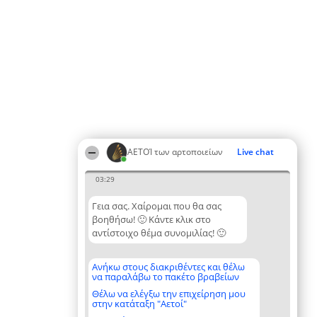
ΑΕΤΟΊ των αρτοποιείων
Live chat
03:29
Γεια σας. Χαίρομαι που θα σας
βοηθήσω! 🙂 Κάντε κλικ στο
αντίστοιχο θέμα συνομιλίας! 🙂
Ανήκω στους διακριθέντες και θέλω
να παραλάβω το πακέτο βραβείων
Θέλω να ελέγξω την επιχείρηση μου
στην κατάταξη "Αετοί"