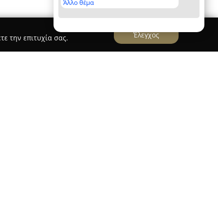
Άλλο θέμα
Έλεγχος
τε την επιτυχία σας.
 οδό Αλεπού, ο
Φούρνος Στεργίου
ερα αγαπητός χώρος για όσους επιδιώκουν
λία στον τομέα των αρτοσκευασμάτων. Ο φούρνος
αράδοσης και της φρεσκάδας, προσφέροντας
ή από ελληνικά ψωμιά και γλυκίσματα.
ψωμί υψηλής ποιότητας, αφράτες τυρόπιτες,
ορετικές γεύσεις, όπως πορτοκάλι ή βανίλια. Το
άνει επίσης παραδοσιακές λιχουδιές όπως