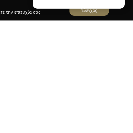
Έλεγχος
τε την επιτυχία σας.
υ βρίσκεται στην Ιεράπετρα της Κρήτης, έχει
ς χώρος για αρτοσκευάσματα και γλυκίσματα
ία του βασίζεται στην παράδοση, παρέχοντας
προϊόντων, τα οποία παρασκευάζονται με μεράκι
 περιλαμβάνει παραδοσιακά κρητικά παξιμάδια,
ί, όπως το δημοφιλές ψωμί του πετρόμυλου.
σματα όπως ξεροτήγανα και καλιτσούνια με
υτήματα, κουλούρια και άλλα προϊόντα