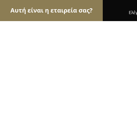
Αυτή είναι η εταιρεία σας?
Ελέ
Αετοί των αρτοποιείων
Αρτοποιεία, Ζαχαροπλασ
Φούρνος Τζεβελεκάκης
9.4
(102)
Ιεράπετρα, 3ον χιλιόμετρον Ἱεράπετρας
Εμφάνιση αριθμού τηλεφώνου