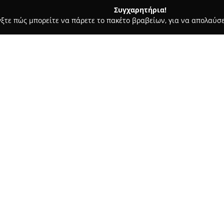
Συγχαρητήρια!
γξτε πώς μπορείτε να πάρετε το πακέτο βραβείων, για να απολαύσε
τεία, Φούρνοι - περιοχή Λασιθίου
Φούρνος Τζεβελεκάκης
Σχετικά με την εταιρεία:
Ο φούρνος
Τζεβελεκάκης
, πο
καθιερωθεί ως ένας αξιόπιστο
υψηλής ποιότητας. Η λειτουργ
καθημερινά μια μεγάλη γκάμα 
Δείτε περισσότερα >>
και αγνά υλικά.
Η γκάμα των αρτοσκευασμάτων
κριθοκούλουρα και φρέσκο ψωμ
Επιπλέον, προσφέρονται γλυκί
γλυκιά μυζήθρα, καθώς και βο