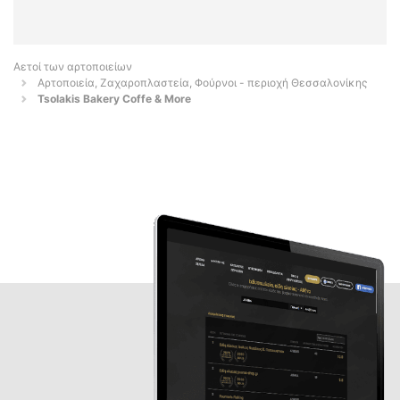
Αετοί των αρτοποιείων
Αρτοποιεία, Ζαχαροπλαστεία, Φούρνοι - περιοχή Θεσσαλονίκης
Tsolakis Bakery Coffe & More