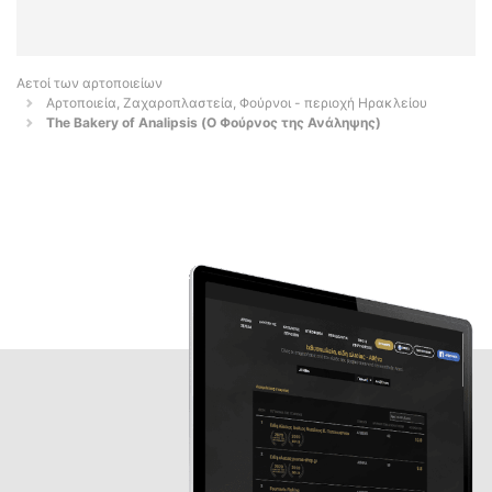
Αετοί των αρτοποιείων
Αρτοποιεία, Ζαχαροπλαστεία, Φούρνοι - περιοχή Ηρακλείου
The Bakery of Analipsis (Ο Φούρνος της Ανάληψης)