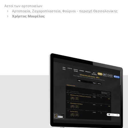
Αετοί των αρτοποιείων
Αρτοποιεία, Ζαχαροπλαστεία, Φούρνοι - περιοχή Θεσσαλονίκης
Χρήστος Μουρέλος