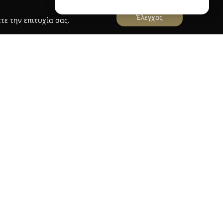
Έλεγχος
τε την επιτυχία σας.
ωριάτικο
αποτελεί έναν παραδοσιακό φούρνο
φαση στην τέχνη της αρτοποιίας. Η επιχείρηση
 παραγωγή φρέσκων και ποιοτικών προϊόντων,
 παρουσία ως σημείο αναφοράς για όσους
γλυκίσματα. Οι πελάτες έχουν τη δυνατότητα να
ικιλία αρτοσκευασμάτων, όπως αφράτο ψωμί,
αι παραδοσιακά τσουρέκια και σφολιατοειδή, που
αι εκλεκτές πρώτες ύλες.
ο Χωριάτικο παρέχει ευρεία γκάμα γλυκών, όπως