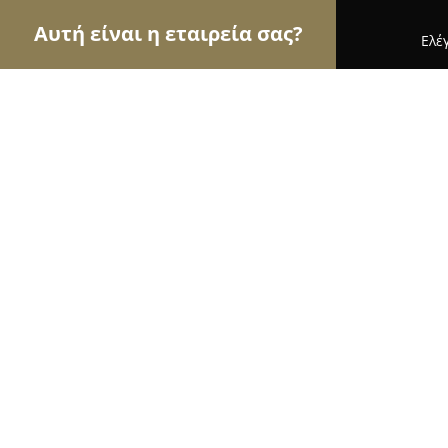
Αυτή είναι η εταιρεία σας?
Ελέ
Αετοί των αρτοποιείων
Αρτοποιεία, Ζαχαροπλασ
Χωριάτικο
9.3
(23)
Καβάλα, ΕΟ Θάσου Λιμεναρίων
Εμφάνιση αριθμού τηλεφώνου