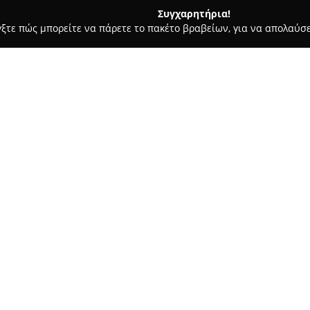
Συγχαρητήρια!
γξτε πώς μπορείτε να πάρετε το πακέτο βραβείων, για να απολαύσε
τεία, Φούρνοι - περιοχή Καβάλας
Χωριάτικο
Σχετικά με την εταιρεία:
Στα Λιμενάρια της Θάσου, το
Χ
και αρτοζαχαροπλαστείο με έμ
ξεχωρίζει για την καθημερινή
έχοντας δημιουργήσει ισχυρή
Δείτε περισσότερα >>
εκτιμούν το καλό ψωμί και τα 
επιλέξουν από μια πλούσια πο
κριτσίνια, κουλούρια, καθώς κ
παρασκευάζονται με προσοχή κ
Εκτός από τα αρτοποιήματα, τ