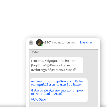
ΑΕΤΟΊ των αρτοποιείων
Live chat
06:53
Γεια σας. Χαίρομαι που θα σας
βοηθήσω! 🙂 Κάντε κλικ στο
αντίστοιχο θέμα συνομιλίας! 🙂
Ανήκω στους διακριθέντες και θέλω
να παραλάβω το πακέτο βραβείων
Θέλω να ελέγξω την επιχείρηση μου
στην κατάταξη "Αετοί"
Άλλο θέμα