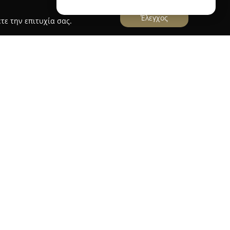
Έλεγχος
τε την επιτυχία σας.
στό αρτοποιείο που εδρεύει στο Αίγιο και
ότητα και την αριστεία των προϊόντων του.
 123, προσφέροντας καθημερινά στους κατοίκους
εία γκάμα από φρέσκα αρτοποιήματα που
ακή γεύση και τα αγνά υλικά που
αρασκευή τους.
ια τη διαρκή δέσμευσή της στη φρεσκάδα, ενώ η
 η επιλογή των καλύτερων πρώτων υλών
ς ποιότητας. Οι πελάτες συχνά σημειώνουν την