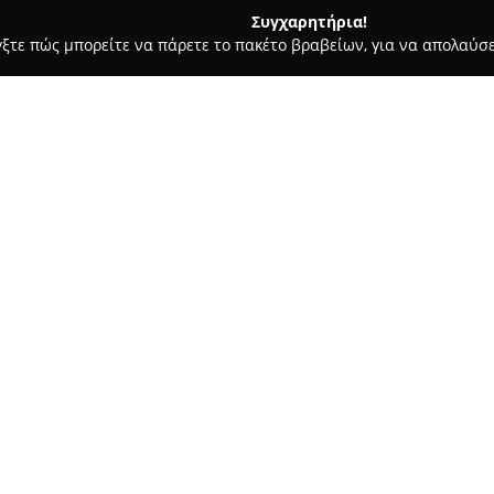
Συγχαρητήρια!
γξτε πώς μπορείτε να πάρετε το πακέτο βραβείων, για να απολαύσε
τεία, Φούρνοι - περιοχή Αχαΐας
Ψυχας Bakery
Σχετικά με την εταιρεία:
Το
Ψυχας Bakery
είναι ένα γνω
απολαμβάνει φήμη για την ποι
Στεγάζεται στην οδό Κορίνθου
και στους επισκέπτες μια ευρ
Δείτε περισσότερα >>
διακρίνονται για την παραδοσι
χρησιμοποιούνται κατά την π
Η επιχείρηση αναγνωρίζεται γ
προσοχή στη λεπτομέρεια και
συμβάλλουν στη διατήρηση τη