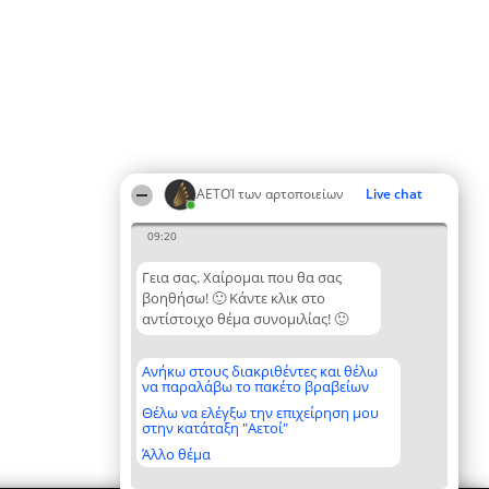
ΑΕΤΟΊ των αρτοποιείων
Live chat
09:20
Γεια σας. Χαίρομαι που θα σας
βοηθήσω! 🙂 Κάντε κλικ στο
αντίστοιχο θέμα συνομιλίας! 🙂
Ανήκω στους διακριθέντες και θέλω
να παραλάβω το πακέτο βραβείων
Θέλω να ελέγξω την επιχείρηση μου
στην κατάταξη "Αετοί"
Άλλο θέμα