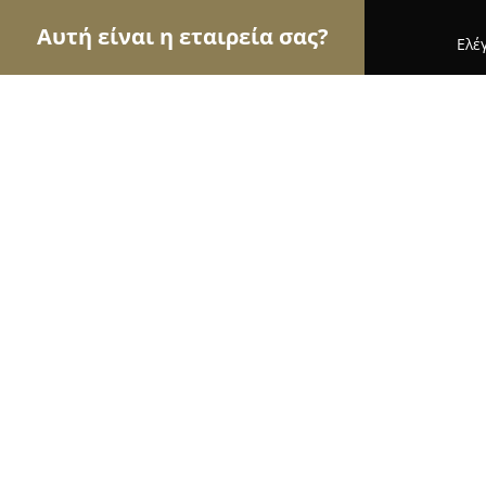
Αυτή είναι η εταιρεία σας?
Ελέ
Αετοί των αρτοποιείων
Αρτοποιεία, Ζαχαροπλασ
Ψυχας Bakery
9.6
(41)
Αιγιο, Κορίνθου 123
Εμφάνιση αριθμού τηλεφώνου